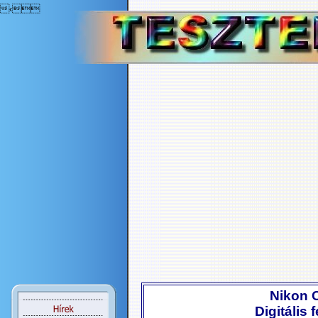
‹
Nikon 
Digitális