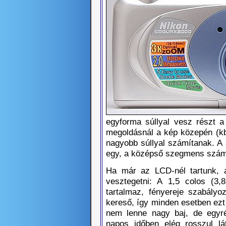
egyforma súllyal vesz részt a
megoldásnál a kép közepén (kb
nagyobb súllyal számítanak. A
egy, a középső szegmens számít
Ha már az LCD-nél tartunk, 
vesztegetni: A 1,5 colos (3
tartalmaz, fényereje szabályo
kereső, így minden esetben ezt
nem lenne nagy baj, de egyré
napos időben elég rosszul lá