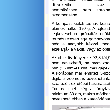
dicsekedhet, azaz
semmiképpen sem sorolha
szegmensébe.
A kompakt kialakításnak kösz
elemek nélkül 190 g. A fejles
legkevesebbre próbálták csök
természetesen egy gombnyomás
még a nagyobb kézzel megál
eltakarják a vakut, vagy az opti
Az objektív fényereje f/2,8-f/4,
nem nevezhető, ha megvizsgál
mm (35 mm-es kisfilmes gépekn
A korábban már említett 3-szo
digitális zoomot is bevethetün
szó, ezért ez utóbbi használatá
Fontos lehet még a tárgytá
minimum 30 cm, makró módban 
nevezhető ebben a kategóriába