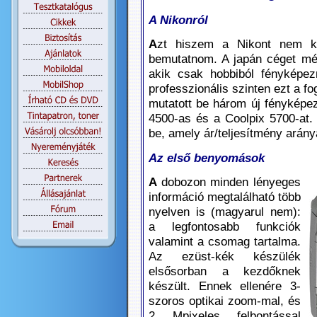
A Nikonról
A
zt hiszem a Nikont nem k
bemutatnom. A japán céget mé
akik csak hobbiból fényképe
professzionális szinten ezt a f
mutatott be három új fényképez
4500-as és a Coolpix 5700-at. 
be, amely ár/teljesítmény arányá
Az első benyomások
A
dobozon minden lényeges
információ megtalálható több
nyelven is (magyarul nem):
a legfontosabb funkciók
valamint a csomag tartalma.
Az ezüst-kék készülék
elsősorban a kezdőknek
készült. Ennek ellenére 3-
szoros optikai zoom-mal, és
2 Mpixeles felbontással