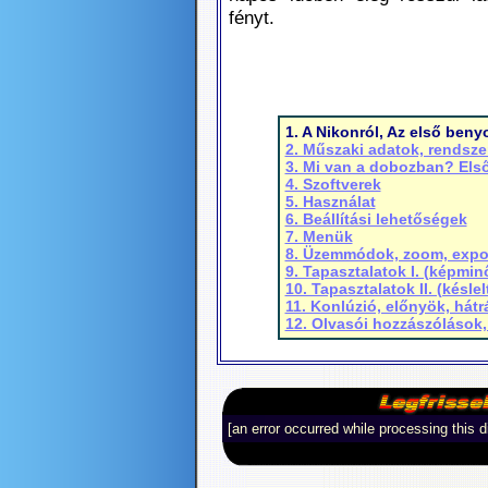
fényt.
1. A Nikonról, Az első ben
2. Műszaki adatok, rendsz
3. Mi van a dobozban? Els
4. Szoftverek
5. Használat
6. Beállítási lehetőségek
7. Menük
8. Üzemmódok, zoom, expo
9. Tapasztalatok I. (képminő
10. Tapasztalatok II. (késle
11. Konlúzió, előnyök, hát
12. Olvasói hozzászólások
[an error occurred while processing this d