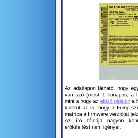
Az adatlapon látható, hogy eg
van szó (most 1 hónapos, a f
mint a hogy az
a N
előző oldalon
kiderül az is, hogy a Fülöp-sz
matrica a firmware verzióját jelz
Az író tálcája nagyon kön
erőkifejtést nem igényel.