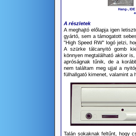
Hang-, IDE 
a
A részletek
A meghajtó előlapja igen letisz
gyártó, sem a támogatott sebes
"High Speed RW" logó jelzi, ho
A szürke tálcanyitó gomb kie
könnyen megtalálható akkor is, 
apróságnak tűnik, de a koráb
nem találtam meg ujjal a nyi
fülhallgató kimenet, valamint a
Talán sokaknak feltűnt, hogy 