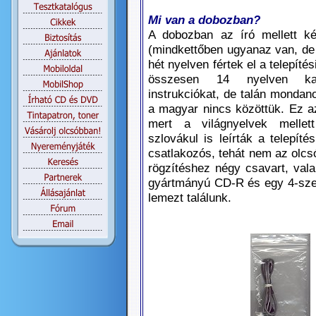
Mi van a dobozban?
A dobozban az író mellett két
(mindkettőben ugyanaz van, de
hét nyelven fértek el a telepíté
összesen 14 nyelven k
instrukciókat, de talán mondan
a magyar nincs közöttük. Ez az
mert a világnyelvek mellet
szlovákul is leírták a telepít
csatlakozós, tehát nem az olcsó
rögzítéshez négy csavart, val
gyártmányú CD-R és egy 4-sze
lemezt találunk.