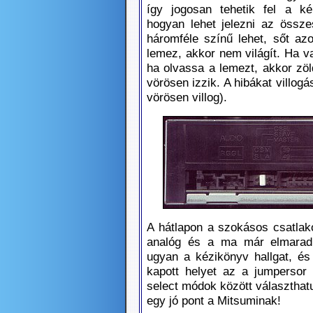
így jogosan tehetik fel a ké
hogyan lehet jelezni az öss
háromféle színű lehet, sőt azo
lemez, akkor nem világít. Ha 
ha olvassa a lemezt, akkor zöld
vörösen izzik. A hibákat villogáss
vörösen villog).
A hátlapon a szokásos csatlako
analóg és a ma már elmaradha
ugyan a kézikönyv hallgat, és 
kapott helyet az a jumpersor 
select módok között választhat
egy jó pont a Mitsuminak!