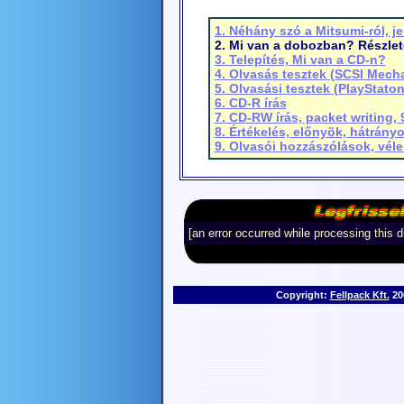
1. Néhány szó a Mitsumi-ról, je
2. Mi van a dobozban? Részlet
3. Telepítés, Mi van a CD-n?
4. Olvasás tesztek (SCSI Mech
5. Olvasási tesztek (PlayStato
6. CD-R írás
7. CD-RW írás, packet writing,
8. Értékelés, előnyök, hátrány
9. Olvasói hozzászólások, vél
[an error occurred while processing this d
Copyright:
Fellpack Kft.
200