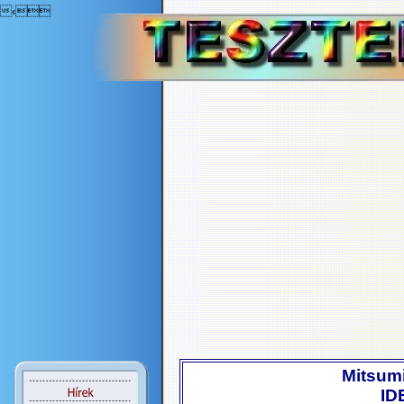
‹
Mitsum
ID