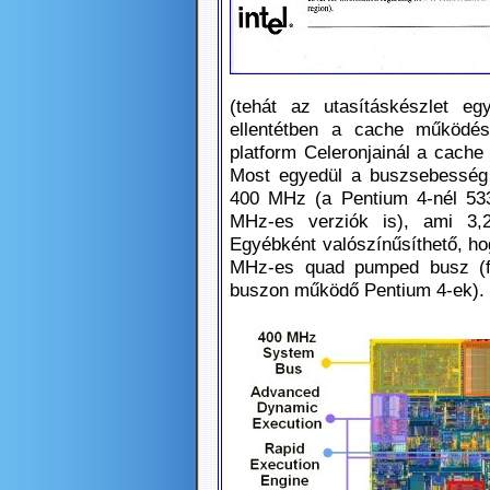
(tehát az utasításkészlet eg
ellentétben a cache működés
platform Celeronjainál a cache i
Most egyedül a buszsebesség 
400 MHz (a Pentium 4-nél 53
MHz-es verziók is), ami 3,2
Egyébként valószínűsíthető, ho
MHz-es quad pumped busz (fő
buszon működő Pentium 4-ek).