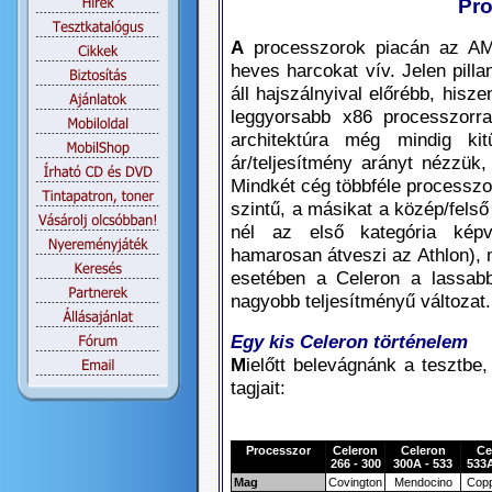
Pro
A
processzorok piacán az AM
heves harcokat vív. Jelen pilla
áll hajszálnyival előrébb, hisz
leggyorsabb x86 processzorr
architektúra még mindig ki
ár/teljesítmény arányt nézzük
Mindkét cég többféle processzo
szintű, a másikat a közép/fels
nél az első kategória képv
hamarosan átveszi az Athlon), 
esetében a Celeron a lassab
nagyobb teljesítményű változat.
Egy kis Celeron történelem
M
ielőtt belevágnánk a tesztbe,
tagjait:
Processzor
Celeron
Celeron
Ce
266 - 300
300A - 533
533A
Mag
C
ovington
Mendocino
Cop