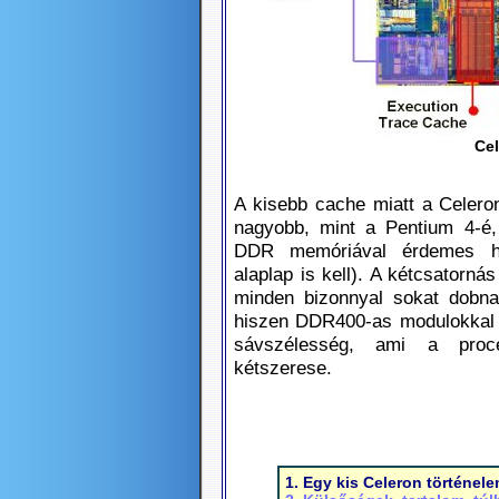
Ce
A kisebb cache miatt a Celer
nagyobb, mint a Pentium 4-é,
DDR memóriával érdemes ha
alaplap is kell). A kétcsatorná
minden bizonnyal sokat dobna
hiszen DDR400-as modulokkal 
sávszélesség, ami a proc
kétszerese.
1. Egy kis Celeron történel