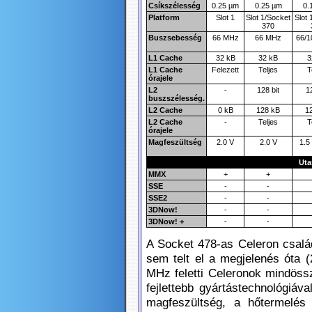
Csíkszélesség
0.25 µm
0.25 µm
0.
Platform
Slot 1
Slot 1/Socket
Slot 
370
Buszsebesség
66 MHz
66 MHz
66/
L1 Cache
32 kB
32 kB
3
L1 Cache
Felezett
Teljes
T
órajele
L2
-
128 bit
12
buszszélesség.
L2 Cache
0 kB
128 kB
1
L2 Cache
-
Teljes
T
órajele
Magfeszültség
2.0 V
2.0 V
1.5 
Uta
MMX
+
+
SSE
-
-
SSE2
-
-
3DNow!
-
-
3DNow! +
-
-
A Socket 478-as Celeron csalá
sem telt el a megjelenés óta 
MHz feletti Celeronok mindöss
fejlettebb gyártástechnológiáv
magfeszültség, a hőtermelés