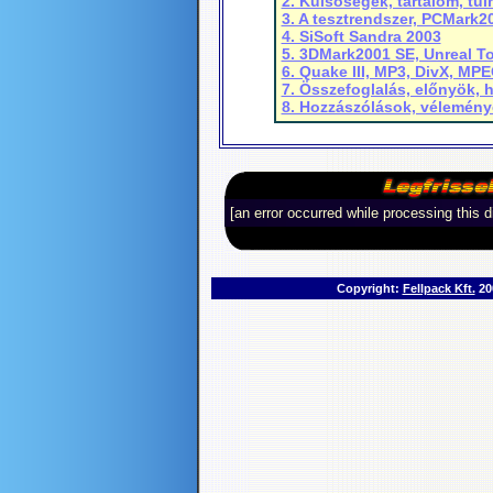
2. Külsőségek, tartalom, túl
3. A tesztrendszer, PCMark2
4. SiSoft Sandra 2003
5. 3DMark2001 SE, Unreal T
6. Quake III, MP3, DivX, MP
7. Összefoglalás, előnyök, 
8. Hozzászólások, vélemény
[an error occurred while processing this d
Copyright:
Fellpack Kft.
200