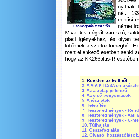
9002-es 
nyitnak.
nél. 1
minősíté
német iro
Csomagolás tetszetős
Mivel kis cégről van szó, sok
piaci igényekhez, és olyan t
kitűnnek a szürke tömegből. Ezt
mert ellenkező esetben senki se
hogy az KK266plus-R esetében s
1. Röviden az Iwill-ről
2. A VIA KT133A chipkészle
3. Az alaplap jellemzői
4. Az első benyomások
5. A részletek
6. Telepítés
7. Teszteredmények - Rend
8. Teszteredmények - AMI 
9. Teszteredmények - C-M
10. Túlhajtás
11. Összefoglalás
12. Olvasói hozzászólások