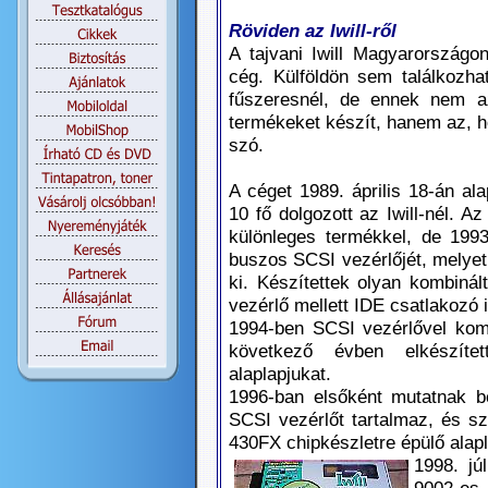
Röviden az Iwill-ről
A tajvani Iwill Magyarországo
cég. Külföldön sem találkozha
fűszeresnél, de ennek nem a
termékeket készít, hanem az, ho
szó.
A céget 1989. április 18-án ala
10 fő dolgozott az Iwill-nél. 
különleges termékkel, de 199
buszos SCSI vezérlőjét, melyet
ki. Készítettek olyan kombiná
vezérlő mellett IDE csatlakozó i
1994-ben SCSI vezérlővel komb
következő évben elkészítet
alaplapjukat.
1996-ban elsőként mutatnak b
SCSI vezérlőt tartalmaz, és szi
430FX chipkészletre épülő alap
1998. jú