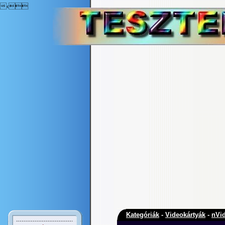
‹
Kategóriák
-
Videokártyák
-
nVid