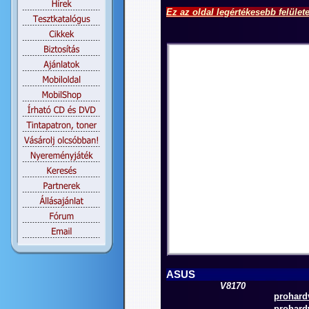
Ez az oldal legértékesebb felület
ASUS
V8170
prohardv
prohardv