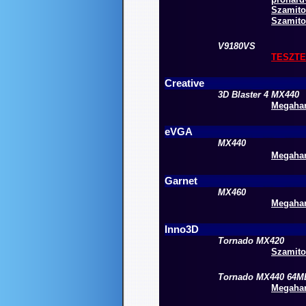
Szamito
Szamitog
V9180VS
TESZT
Creative
3D Blaster 4 MX440
Megahard
eVGA
MX440
Megahar
Garnet
MX460
Megahar
Inno3D
Tornado MX420
Szamitog
Tornado MX440 64M
Megahar