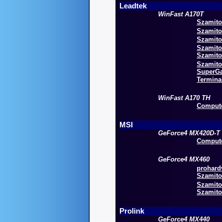
Leadtek
WinFast A170T
Szamitog
Szamito
Szamito
Szamitog
Szamito
Szamito
SuperGa
Terminal
WinFast A170 TH
Compute
MSI
GeForce4 MX420D-T
Compute
GeForce4 MX460
prohardv
Szamito
Szamito
Szamitog
Prolink
GeForce4 MX440