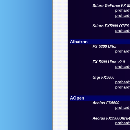
Siluro GeForce FX 
prohardv
prohardv
Siluro FX5900 OTES
prohardv
Albatron
FX 5200 Ultra
prohardv
FX 5600 Ultra v2.0
prohardv
Gigi FX5600
prohardv
prohardv
AOpen
Aeolus FX5600
prohardv
Aeolus FX5900Ultra
prohardv