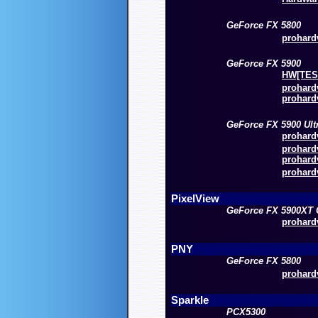
GeForce FX 5800
prohardv
GeForce FX 5900
HW[TESZ
prohardv
prohardv
GeForce FX 5900 Ult
prohardv
prohardv
prohardv
prohardv
PixelView
GeForce FX 5900XT 
prohardv
PNY
GeForce FX 5800
prohardv
Sparkle
PCX5300