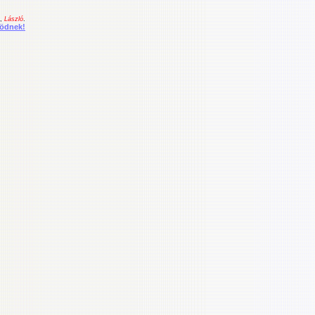
,
László
.
södnek!