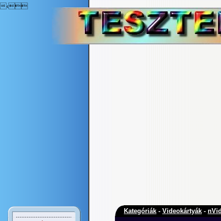
‹
Kategóriák
-
Videokártyák
-
nVid