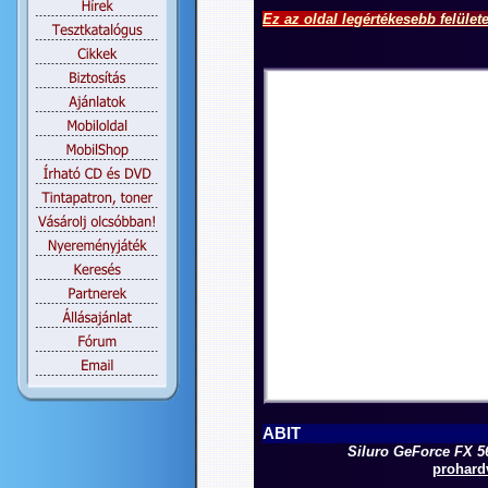
Ez az oldal legértékesebb felület
ABIT
Siluro GeForce FX 56
prohardv