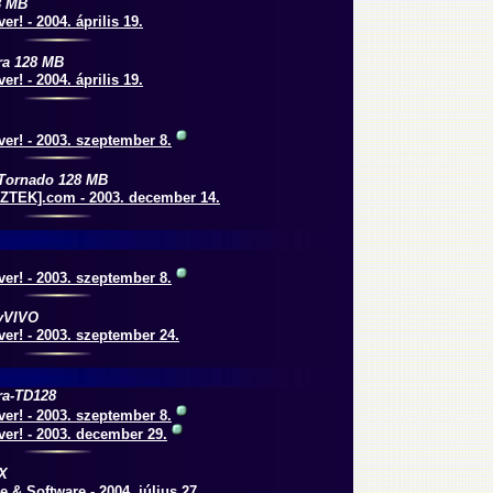
8 MB
er! - 2004. április 19.
ra 128 MB
er! - 2004. április 19.
er! - 2003. szeptember 8.
Tornado 128 MB
TEK].com - 2003. december 14.
er! - 2003. szeptember 8.
yVIVO
er! - 2003. szeptember 24.
ra-TD128
er! - 2003. szeptember 8.
er! - 2003. december 29.
X
 & Software - 2004. július 27.