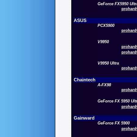
GeForce FX5950 Ultr
prohardv
ASUS
PCX5900
prohardv
V9950
prohardv
prohardv
V9950 Ultra
prohardv
Chaintech
A-FX98
prohardv
GeForce FX 5950 Ult
prohardv
Gainward
GeForce FX 5900
prohardv