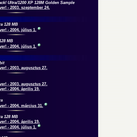
ck! Ultra/1200 XP 128M Golden Sample
er! - 2003. szeptember 24.
ra 128 MB
er! - 2004. július 1.
128 MB
er! - 2004. július 1.
bit
er! - 2003. augusztus 27.
er! - 2003. augusztus 27.
er! - 2004. április 19.
ra
er! - 2004. március 31.
ra 128 MB
er! - 2004. április 19.
er! - 2004. július 1.