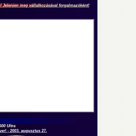
e! Jelenjen meg vállalkozásával forgalmazóként!
00 Ultra
er! - 2003. augusztus 27.