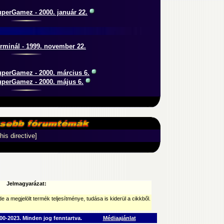
perGamez - 2000. január 22.
rminál - 1999. november 22.
perGamez - 2000. március 6.
perGamez - 2000. május 6.
his directive]
Jelmagyarázat:
e a megjelölt termék teljesítménye, tudása is kiderül a cikkből.
0-2023. Minden jog fenntartva.
Médiaajánlat