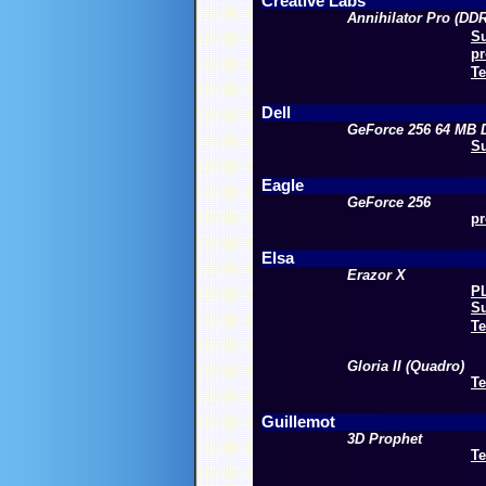
Creative Labs
Annihilator Pro (DDR
Su
pr
Te
Dell
GeForce
256
64
MB
Su
Eagle
GeForce
256
pr
Elsa
Erazor
X
PL
Su
Te
Gloria II (Quadro)
Te
Guillemot
3D Prophet
Te