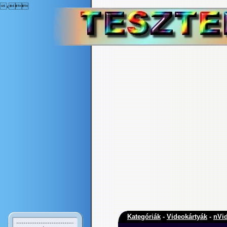
‹
Kategóriák
-
Videokártyák
-
nVid