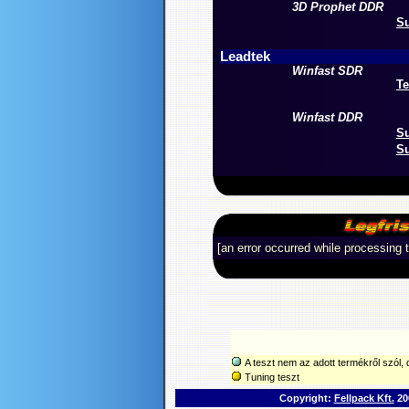
3D Prophet DDR
Su
Leadtek
Winfast SDR
Te
Winfast DDR
Su
Su
[an error occurred while processing t
A teszt nem az adott termékről szól, d
Tuning teszt
Copyright:
Fellpack Kft.
200