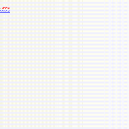
k
,
Ibolya
.
södnek!