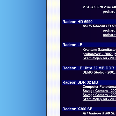
VTX 3D 6970 2048 M
prohardv
Radeon HD 6990
ASUS Radeon HD 69
prohardv
prohardv
Radeon LE
Kvantum Számítástec
prohardver! - 2002. j
Szamitogep.hu - 2001
Radeon LE Ultra 32 MB DDR
DEMO Stúdió - 2001.
Radeon SDR 32 MB
Computer Panoráma O
Savage Gamers - 200
Savage Gamers - 2001
Szamitogep.hu - 2001
Radeon X300 SE
ATI Radeon X300 SE