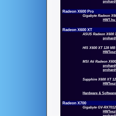
prohardv
Radeon X600 Pro
Gigabyte Radeon X6
HWT.hu 
Radeon X600 XT
ASUS
Radeon
X600 
prohardv
HIS X600 XT 128 MB
HWTeszte
MSI Ati Radeon X60
prohardv
prohardv
Sapphire X600 XT 1
HWTeszte
Hardware & Software 
Radeon X700
Gigabyte GV-RX701
HWTeszte
prohardv