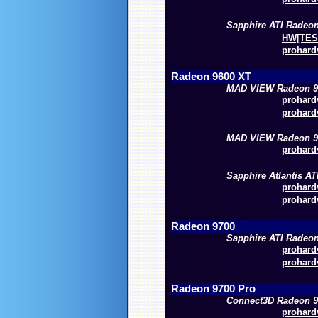
Sapphire ATI Radeo
HW[TESZ
prohardv
Radeon 9600 XT
MAD VIEW Radeon 9
prohardv
prohardv
MAD VIEW Radeon 9
prohardv
Sapphire Atlantis A
prohardv
prohardv
Radeon 9700
Sapphire ATI Radeo
prohardv
prohardv
Radeon 9700 Pro
Connect3D Radeon 9
prohardv