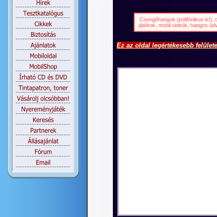
Csengőhangok (polifónikus is!),
játékok, mobil videók, hangos ü
Ez az oldal legértékesebb felület