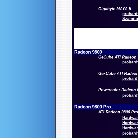
Gigabyte MAYA II
prohard
Szamito
Radeon 9800
GeCube ATI Radeon 
prohardv
GexCube ATI Radeon
prohardv
Powercolor Radeon 
prohardv
Radeon 9800 Pro
ATI Radeon 9800 Pr
Hardware
Hardwar
Hardwar
prohardv