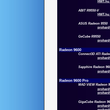
HWT.hu 
ABIT R9550-V
HWT.hu 
ASUS Radeon 9550
prohardv
GeCube R9550
prohardv
Radeon 9600
Connect3D ATI Rade
prohardv
Sapphire Radeon 96
prohardv
Radeon 9600 Pro
MAD VIEW Radeon 9
prohardv
prohardv
GigaCube Radeon 96
prohardv
prohardv