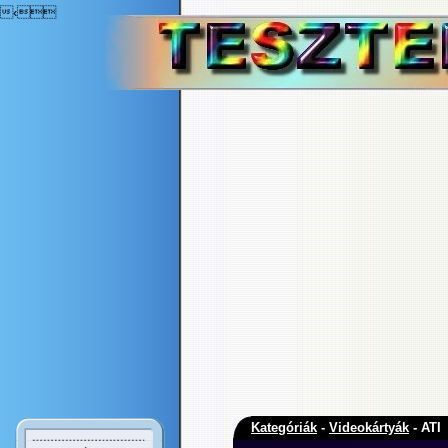
‹
Kategóriák
-
Videokártyák
- ATI