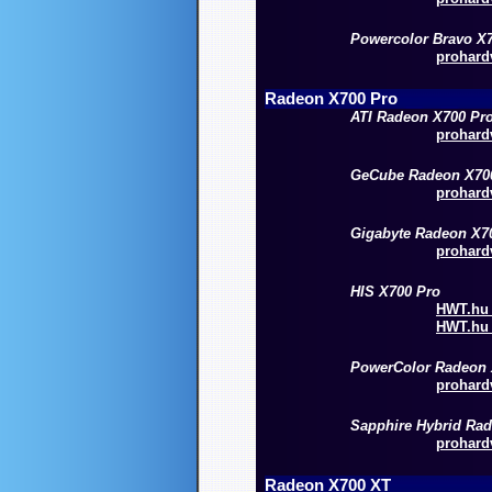
Powercolor Bravo X
prohardv
Radeon X700 Pro
ATI Radeon X700 Pr
prohardv
GeCube Radeon X70
prohardv
Gigabyte Radeon X7
prohardv
HIS X700 Pro
HWT.hu 
HWT.hu 
PowerColor Radeon 
prohardv
Sapphire Hybrid Ra
prohardv
Radeon X700 XT