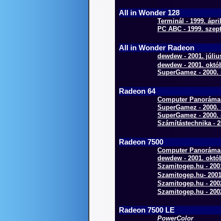
All in Wonder 128
Terminál - 1999. ápril
PC ABC - 1999. szep
All in Wonder Radeon
dewdew - 2001. júliu
dewdew - 2001. októb
SuperGamez - 2000. 
Radeon 64
Computer Panoráma O
SuperGamez - 2000. 
SuperGamez - 2000. 
Számítástechnika - 2
Radeon 7500
Computer Panoráma O
dewdew - 2001. októb
Szamitogep.hu - 200
Szamitogep.hu- 2001
Szamitogep.hu - 200
Szamitogep.hu - 2002.
Radeon 7500 LE
PowerColor