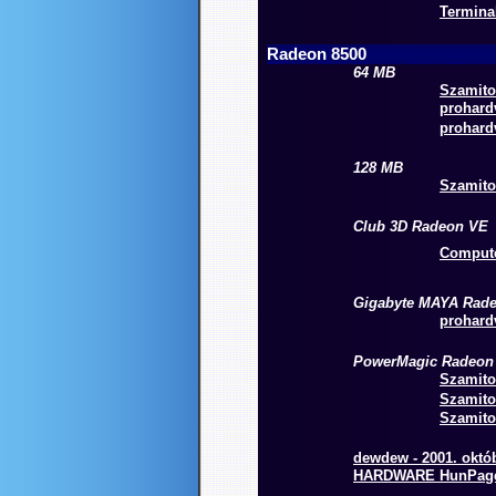
Terminal
Radeon 8500
64 MB
Szamitog
prohardv
prohardv
128 MB
Szamitog
Club 3D Radeon VE
Compute
Gigabyte MAYA Rade
prohardv
PowerMagic Radeon
Szamito
Szamito
Szamitog
dewdew - 2001. októb
HARDWARE HunPage -