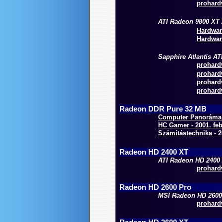
prohardv
ATI Radeon 9800 XT
Hardwar
Hardwar
Sapphire Atlantis A
prohardv
prohardv
prohardv
prohardv
Radeon DDR Pure 32 MB
Computer Panoráma O
HC Gamer - 2001. feb
Számítástechnika - 2
Radeon HD 2400 XT
ATI Radeon HD 2400
prohardv
Radeon HD 2600 Pro
MSI Radeon HD 2600
prohardv