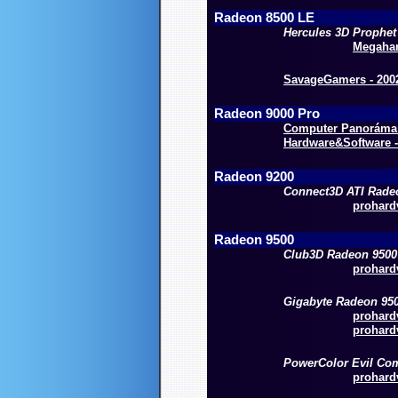
Radeon 8500 LE
Hercules 3D Prophet
Megahar
SavageGamers - 2002
Radeon 9000 Pro
Computer Panoráma O
Hardware&Software -
Radeon 9200
Connect3D ATI Rade
prohardv
Radeon 9500
Club3D Radeon 9500
prohardv
Gigabyte Radeon 95
prohardv
prohardv
PowerColor Evil C
prohardv