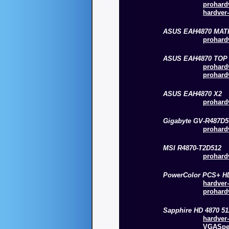
prohardv
hardver-
ASUS EAH4870 MAT
prohardv
ASUS EAH4870 TOP
prohardv
prohardv
ASUS EAH4870 X2
prohardv
Gigabyte GV-R487D
prohardv
MSI R4870-T2D512
prohardv
PowerColor PCS+ HD
hardver-
prohardv
Sapphire HD 4870 5
hardver-
VGASpee