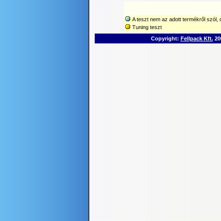
A teszt nem az adott termékről szól, d
Tuning teszt
Copyright:
Fellpack Kft.
200