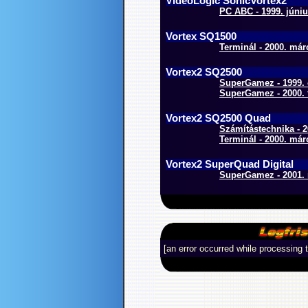
VideoLogic SonicVortex2
PC ABC - 1999. júniu
Vortex SQ1500
Terminál - 2000. már
Vortex2 SQ2500
SuperGamez - 1999. 
SuperGamez - 2000. f
Vortex2 SQ2500 Quad
Számítástechnika - 2
Terminál - 2000. már
Vortex2 SuperQuad Digital
SuperGamez - 2001. 
[an error occurred while processing t