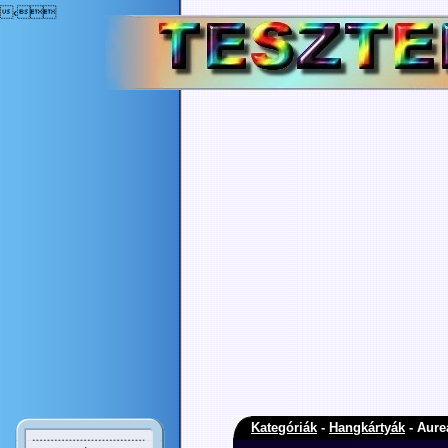
‹
Kategóriák
-
Hangkártyák
- Aure