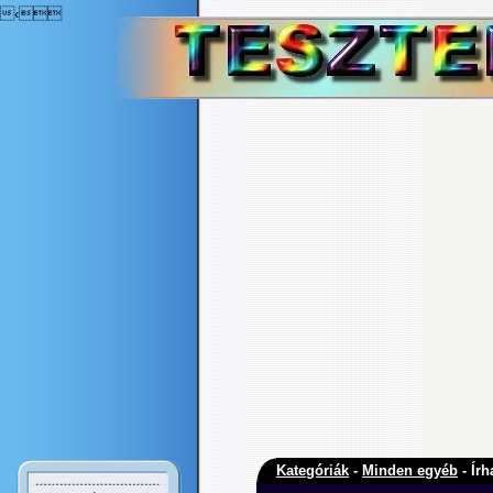
‹
Kategóriák
-
Minden egyéb
- Ír