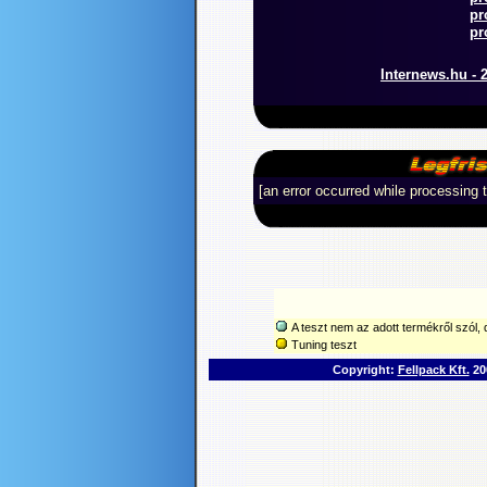
pr
pr
Internews.hu - 2
[an error occurred while processing t
A teszt nem az adott termékről szól, d
Tuning teszt
Copyright:
Fellpack Kft.
200