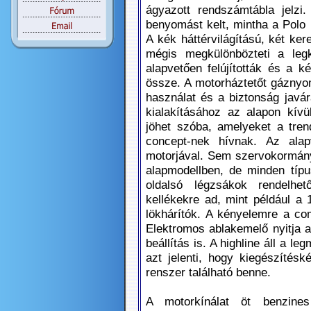
ágyazott rendszámtábla jelzi
benyomást kelt, mintha a Polo k
A kék háttérvilágítású, két ke
mégis megkülönbözteti a legk
alapvetően felújították és a k
össze. A motorháztetőt gáznyo
használat és a biztonság javár
kialakításához az alapon kívü
jöhet szóba, amelyeket a trend
concept-nek hívnak. Az alapv
motorjával. Sem szervokormány
alapmodellben, de minden típ
oldalsó légzsákok rendelhet
kellékekre ad, mint például a
lökhárítók. A kényelemre a com
Elektromos ablakemelő nyitja a
beállítás is. A highline áll a 
azt jelenti, hogy kiegészítés
renszer található benne.
A motorkínálat öt benzin