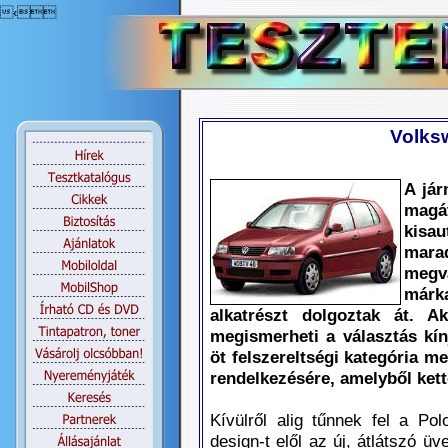
‹
Volks
A jár
magát
kis
mara
megvá
márk
alkatrészt dolgoztak át. A
megismerheti a választás kín
öt felszereltségi kategória me
rendelkezésére, amelyből kett
Kívülről alig tűnnek fel a Pol
design-t elől az új, átlátszó ü