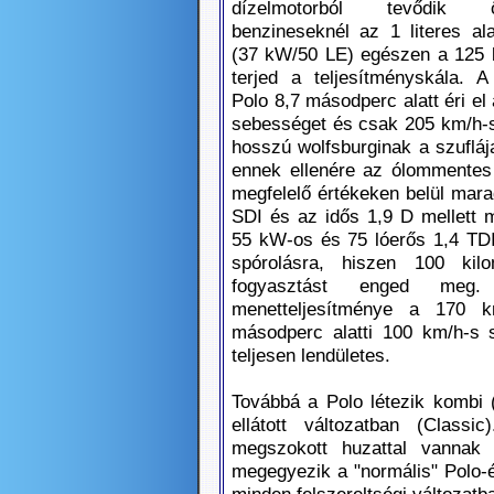
dízelmotorból tevődik
benzineseknél az 1 literes ala
(37 kW/50 LE) egészen a 125 l
terjed a teljesítményskála. A
Polo 8,7 másodperc alatt éri el
sebességet és csak 205 km/h-s
hosszú wolfsburginak a szufláj
ennek ellenére az ólommentes 
megfelelő értékeken belül mara
SDI és az idős 1,9 D mellett m
55 kW-os és 75 lóerős 1,4 TDI
spórolásra, hiszen 100 kilo
fogyasztást enged meg
menetteljesítménye a 170 
másodperc alatti 100 km/h-s 
teljesen lendületes.
Továbbá a Polo létezik kombi (
ellátott változatban (Class
megszokott huzattal vannak
megegyezik a "normális" Polo-
minden felszereltségi változatb