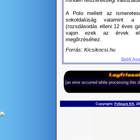
A Polo mellett az ismeretese
sokoldalúság valamint 
(rozsdásodás elleni 12 éves ga
vajon ezek az érvek ele
megőrzéséhez.
Forrás: Kicsikocsi.hu
Szólj ho
[an error occurred while processing this d
Copyright:
Fellpack Kft.
200