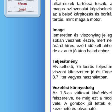
alkatrészek tartóssá teszik, 
magas színvonalat képviselnek.
az a belső kárpitozás és borít
tartós, mint maga a motor.
Image
Ismeretlen és viszonylag jelle
sokan vesznek észre, mert nem
áráról híres, ezért idő kell ahh
de az autó jó úton halad ehhez.
Teljesítmény
Elviselhető, 75 lóerős teljesí
viszont kifejezetten jó és fürg
8.7 liter vegyes használatban.
Vezetési könnyedség
Az 1.3-as változat kivételév
felszerelve, de még ezt a mod
vele. A gombok jól lettek e
kezelhető és olvasható.