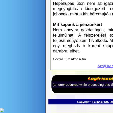
Hepehupás úton nem az igazi
megnyugtatóan kidolgozott r
jobbnak, mint a kis háromajtós
Mit kapunk a pénzünkért
Nem annyira gazdaságos, mint
felülmúlhat. A felszerelési
teljesítménye sem hivalkodó. M
egy megbízható koreai szupe
darabra lelhet.
Forrás: Kicsikocsi.hu
Szólj ho
[an error occurred while processing this d
Copyright:
Fellpack Kft.
200