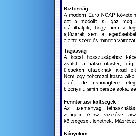
Biztonság
A modern Euro NCAP követelmé
ezt a modellt is, igaz még 
elárulhatjuk, hogy nem a leg
ajtózárak sem a legerősebbek
alapfelszerelés minden változat
Tágasság
A kocsi hosszúságához képe
zsúfolt a hátsó utastér, míg
üléseken utazóknak akad elé
Nem egy teherszállításra alka
autó, de csomagtere eleg
bizonyult, amin persze sokat seg
Fenntartási költségek
Az üzemanyag felhasználás
zengeni. A szervizelése vis
költségesek lehetnek. Másrészt p
Kényelem