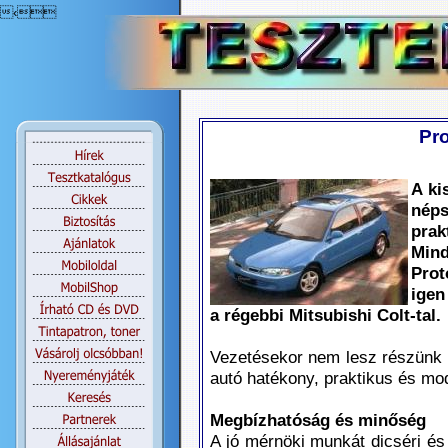
‹
Pr
A ki
nép
pra
Min
Pro
igen
a régebbi Mitsubishi Colt-tal.
Vezetésekor nem lesz részünk l
autó hatékony, praktikus és mo
Megbízhatóság és minőség
A jó mérnöki munkát dicséri és 