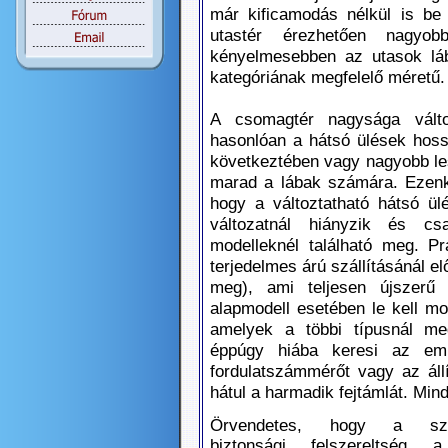
már kificamodás nélkül is be l
utastér érezhetően nagyob
kényelmesebben az utasok láb
kategóriának megfelelő méretű.
A csomagtér nagysága vált
hasonlóan a hátsó ülések hoss
következtében vagy nagyobb le
marad a lábak számára. Ezenkí
hogy a változtatható hátsó ü
változatnál hiányzik és cs
modelleknél található meg. Pr
terjedelmes árú szállításánál el
meg), ami teljesen újszerű 
alapmodell esetében le kell m
amelyek a többi típusnál meg
éppúgy hiába keresi az emb
fordulatszámmérőt vagy az áll
hátul a harmadik fejtámlát. Mind
Örvendetes, hogy a szér
biztonsági felszereltség 