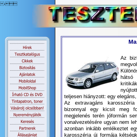
‹
Ma
Az biz
megvo
Különö
hátsó 
kritik
nyújtot
teljesen hiányzott: egy elegáns,
Az extravagáns karosszéria 
bizonnyal egy kicsit meg fo
megjelenés terén jóformán se
vonalvezetésére ugyan nem leh
azonban inkább emlékeztet eg
karosszéria új formája kétségk