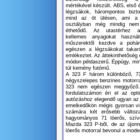
mértékével készült. ABS, első 
légzsákok, hárompontos bizt
mind az öt ülésen, ami a
osztályban még mindig nem
éthetődő. Az utastérhez
kellemes anyagokat használ
műszerektől kezdve a pohárt
egészen a légzsákokat takaró
emlékeztet. Az áttekinthetőség
módon példaszerű. Éppúgy, mint
túl kemény futómű.
A 323 F három különböző, 73
négyszelepes benzines motorral
323 nem egészen meggyőző.
fordulatszámon éri el az opti
autózáshoz elegendő ugyan az 
emelkedőkön mégis gyorsan vis
számára két erősebb változa
hagyományos 71 lóerős, szív
Mazda 323 P-ből, de az újonnan
lóerős motorral bevonul a mode