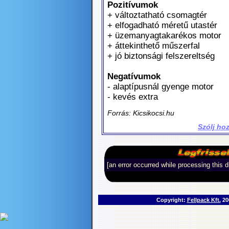
Pozitívumok
+ változtatható csomagtér
+ elfogadható méretű utastér
+ üzemanyagtakarékos motor
+ áttekinthető műszerfal
+ jó biztonsági felszereltség
Negatívumok
- alaptípusnál gyenge motor
- kevés extra
Forrás: Kicsikocsi.hu
Szólj ho
[an error occurred while processing this d
Copyright:
Fellpack Kft.
200